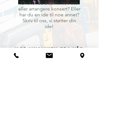
Ønsker du å spille hos oss
eller arrangere konsert? Eller
har du en ide til noe annet?
Skriv til oss, vi støtter din
ide!
Hør musikken fra vår
årlige musikkuke "Gigant"