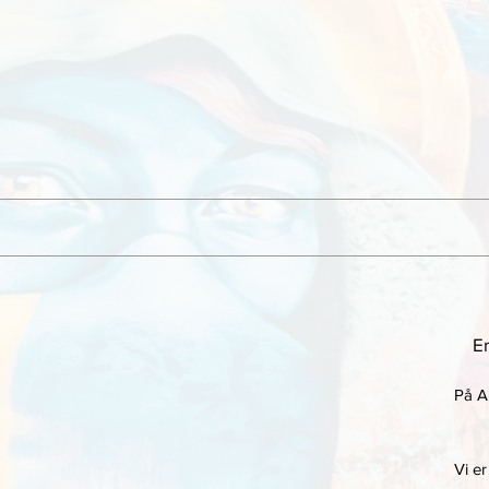
Er
På A
Vi er