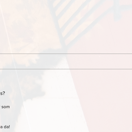
ns?
r som
ra da!